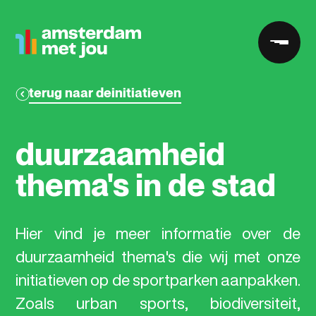
terug naar de
initiatieven
terug naar de
initiatieven
duurzaamheid
thema's
in
de
stad
Hier
vind
je
meer
informatie
over
de
duurzaamheid
thema's
die
wij
met
onze
initiatieven
op
de
sportparken
aanpakken.
Zoals
urban
sports,
biodiversiteit,