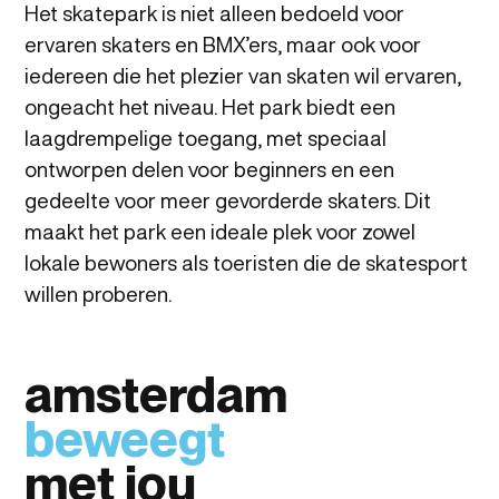
Het
skatepark
is
niet
alleen
bedoeld
voor
ervaren
skaters
en
BMX’ers,
maar
ook
voor
iedereen
die
het
plezier
van
skaten
wil
ervaren,
ongeacht
het
niveau.
Het
park
biedt
een
laagdrempelige
toegang,
met
speciaal
ontworpen
delen
voor
beginners
en
een
gedeelte
voor
meer
gevorderde
skaters.
Dit
maakt
het
park
een
ideale
plek
voor
zowel
lokale
bewoners
als
toeristen
die
de
skatesport
willen
proberen.
amsterdam
beweegt
met jou