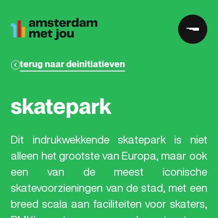
terug naar de
initiatieven
terug naar de
initiatieven
skatepark
Dit
indrukwekkende
skatepark
is
niet
alleen
het
grootste
van
Europa,
maar
ook
een
van
de
meest
iconische
skatevoorzieningen
van
de
stad,
met
een
breed
scala
aan
faciliteiten
voor
skaters,