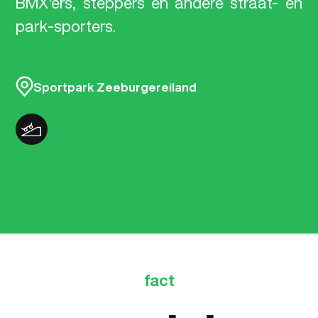
BMX'ers,
steppers
en
andere
straat-
en
park-sporters.
Sportpark Zeeburgereiland
fact