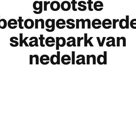
grootste
betongesmeerd
skatepark
van
nedeland